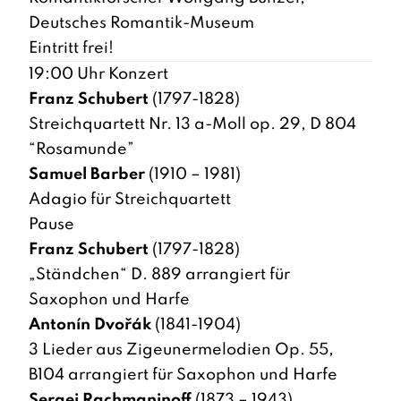
Deutsches Romantik-Museum
Eintritt frei!
19:00 Uhr Konzert
Franz Schubert
(1797-1828)
Streichquartett Nr. 13 a-Moll op. 29, D 804
“Rosamunde”
Samuel Barber
(1910 – 1981)
Adagio für Streichquartett
Pause
Franz Schubert
(1797-1828)
„Ständchen“ D. 889 arrangiert für
Saxophon und Harfe
Antonín Dvořák
(1841-1904)
3 Lieder aus Zigeunermelodien Op. 55,
B104 arrangiert für Saxophon und Harfe
Sergej Rachmaninoff
(1873 – 1943)