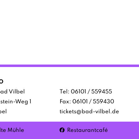
O
ad Vilbel
Tel:
06101 / 559455
stein-Weg 1
Fax: 06101 / 559430
bel
tickets@bad-vilbel.de
Facebook
lte Mühle
Restaurantcafé