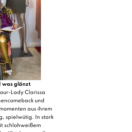
ld was glänzt
our-Lady Clarissa
ühnencomeback und
zmomenten aus ihrem
g, spielwütig. In stark
mit schlohweißem