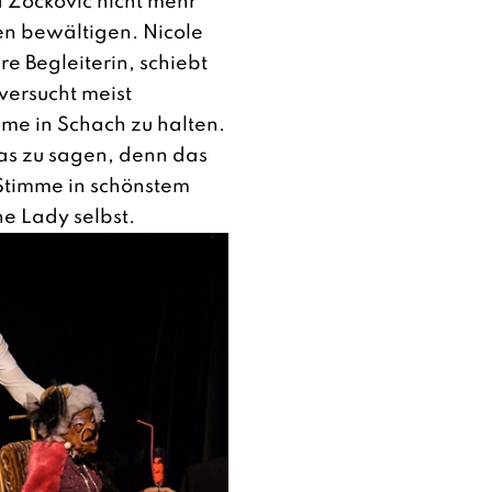
a Zockovic nicht mehr
en bewältigen. Nicole
re Begleiterin, schiebt
 versucht meist
me in Schach zu halten.
as zu sagen, denn das
 Stimme in schönstem
he Lady selbst.