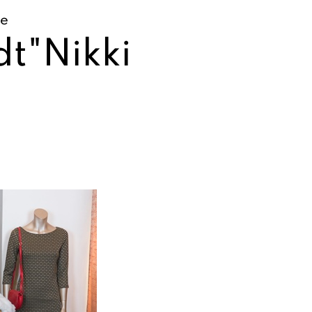
se
t"Nikki