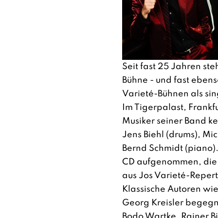
Seit fast 25 Jahren ste
Bühne - und fast eben
Varieté-Bühnen als si
Im Tigerpalast, Frankfu
Musiker seiner Band ke
Jens Biehl (drums), Mic
Bernd Schmidt (piano).
CD aufgenommen, die 
aus Jos Varieté-Reper
Klassische Autoren wi
Georg Kreisler begeg
Bodo Wartke, Rainer Bi