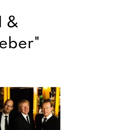
N &
eber"