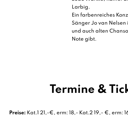
Larbig.
Ein farbenreiches Kon
Sänger Jo van Nelsen i
und auch alten Chanso
Note gibt.
Termine & Tic
Preise:
Kat.1 21,-€, erm: 18,- Kat.2 19,- €, erm: 