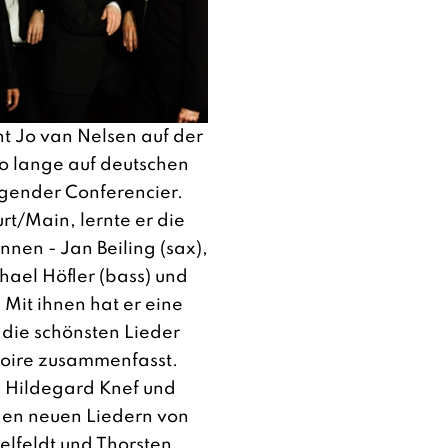
ht Jo van Nelsen auf der
so lange auf deutschen
ngender Conferencier.
rt/Main, lernte er die
nnen - Jan Beiling (sax),
hael Höfler (bass) und
 Mit ihnen hat er eine
die schönsten Lieder
toire zusammenfasst.
e Hildegard Knef und
nen neuen Liedern von
elfeldt und Thorsten