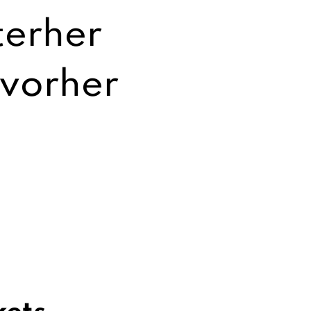
terher
 vorher