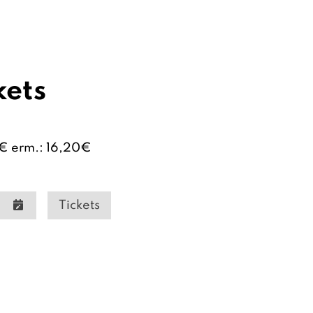
kets
0€ erm.: 16,20€
Tickets