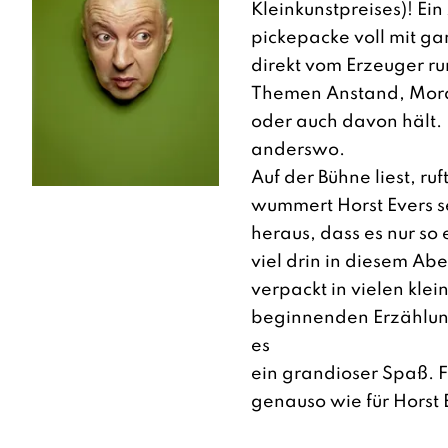
Kleinkunstpreises)! Ei
pickepacke voll mit ga
direkt vom Erzeuger r
Themen Anstand, Mora
oder auch davon hält. 
anderswo.
Auf der Bühne liest, ruf
wummert Horst Evers s
heraus, dass es nur so e
viel drin in diesem Ab
verpackt in vielen klei
beginnenden Erzählung
es
ein grandioser Spaß. F
genauso wie für Horst E