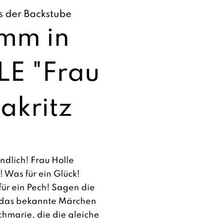
s der Backstube
mm in
E "Frau
akritz
Endlich! Frau Holle
! Was für ein Glück!
ür ein Pech! Sagen die
d das bekannte Märchen
hmarie, die die gleiche