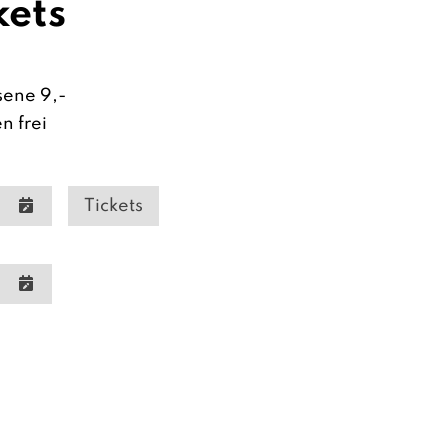
kets
sene 9,-
n frei
Tickets