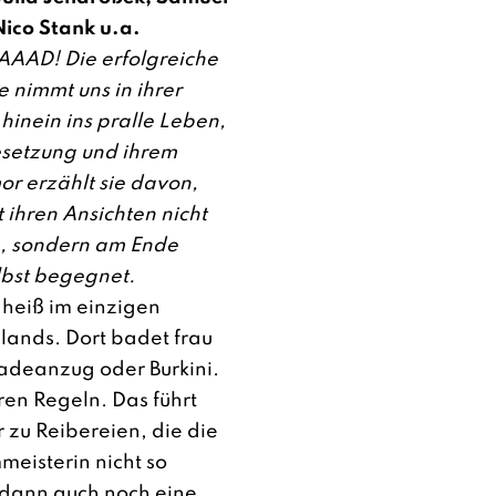
ico Stank u.a.
AAD! Die erfolgreiche
e nimmt uns in ihrer
inein ins pralle Leben,
esetzung und ihrem
r erzählt sie davon,
 ihren Ansichten nicht
, sondern am Ende
elbst begegnet.
 heiß im einzigen
lands. Dort badet frau
Badeanzug oder Burkini.
en Regeln. Das führt
 zu Reibereien, die die
eisterin nicht so
ls dann auch noch eine