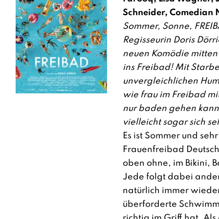
Schneider, Comedian N
Sommer, Sonne, FREIBA
Regisseurin Doris Dörri
neuen Komödie mitten h
ins Freibad! Mit Starb
unvergleichlichen Humo
wie frau im Freibad mit
nur baden gehen kann
vielleicht sogar sich s
Es ist Sommer und sehr
Frauenfreibad Deutsch
oben ohne, im Bikini, 
Jede folgt dabei ander
natürlich immer wieder
überforderte Schwimmm
richtig im Griff hat. A