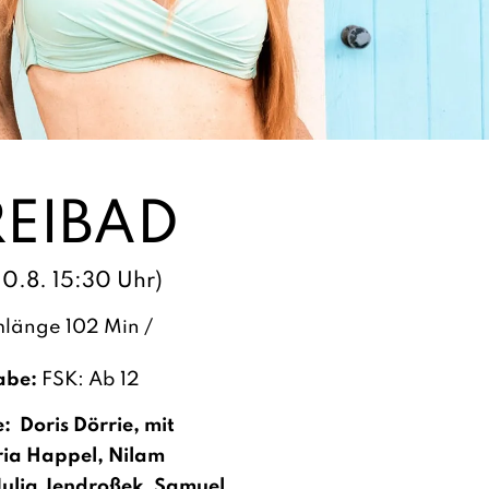
FREIBAD
10.8. 15:30 Uhr)
lmlänge 102 Min /
abe:
FSK: Ab 12
 Doris Dörrie, mit
ia Happel, Nilam
Julia Jendroßek, Samuel