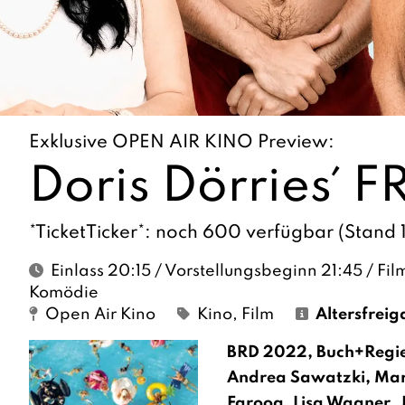
Exklusive OPEN AIR KINO Preview:
Doris Dörries´ 
*TicketTicker*: noch 600 verfügbar (Stand 
Einlass 20:15 / Vorstellungsbeginn 21:45 / Fi
Komödie
Open Air Kino
Kino
,
Film
Altersfreig
BRD 2022, Buch+Regie:
Andrea Sawatzki, Mar
Farooq, Lisa Wagner, 