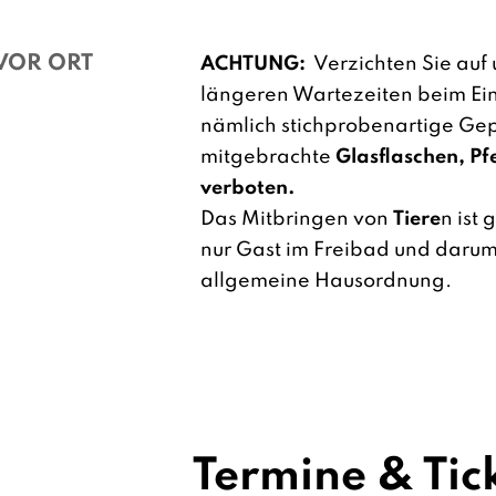
 VOR ORT
ACHTUNG:
Verzichten Sie auf 
längeren Wartezeiten beim Einl
nämlich stichprobenartige Gep
mitgebrachte
Glasflaschen, Pf
verboten.
Das Mitbringen von
Tiere
n ist
nur Gast im Freibad und darum g
allgemeine Hausordnung.
Termine & Tic