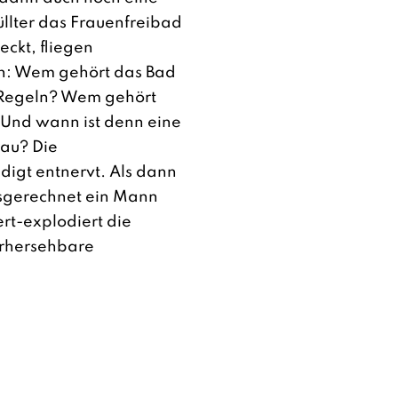
llter das Frauenfreibad
eckt, fliegen
en: Wem gehört das Bad
 Regeln? Wem gehört
 Und wann ist denn eine
rau? Die
igt entnervt. Als dann
sgerechnet ein Mann
ert-explodiert die
vorhersehbare