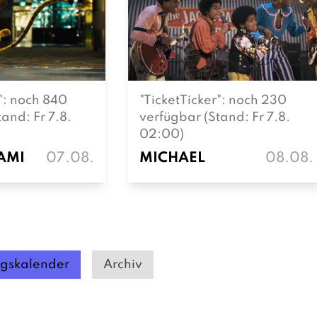
r": noch 840
"TicketTicker": noch 230
and: Fr 7.8.
verfügbar (Stand: Fr 7.8.
02:00)
AMI
07.08.
MICHAEL
08.08.
ngskalender
Archiv