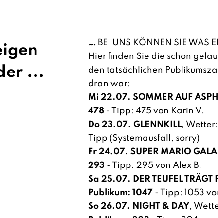
…
BEI UNS KÖNNEN SIE WAS E
eigen
Hier finden Sie die schon gela
er ...
den tatsächlichen Publikumsza
dran war:
Mi 22.07. SOMMER AUF ASP
478
- Tipp: 475 von Karin V.
Do 23.07. GLENNKILL
, Wetter:
Tipp (Systemausfall, sorry)
Fr 24.07. SUPER MARIO GAL
293
- Tipp: 295 von Alex B.
Sa 25.07. DER TEUFEL TRÄGT
Publikum: 1047
- Tipp: 1053 vo
So 26.07. NIGHT & DAY
, Wett