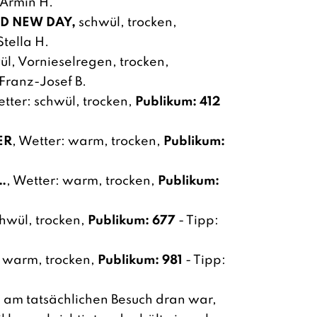
 Armin H.
ND NEW DAY,
schwül, trocken,
Stella H.
l, Vornieselregen, trocken,
Franz-Josef B.
etter: schwül, trocken,
Publikum: 412
ER
, Wetter: warm, trocken,
Publikum:
…
, Wetter: warm, trocken,
Publikum:
hwül, trocken,
Publikum: 677
- Tipp:
warm, trocken,
Publikum: 981
- Tipp:
 am tatsächlichen Besuch dran war,