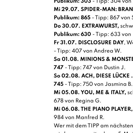
Publikum: 303
- Tipp: 304 von
Mi 29.07. SPIDER-MAN: BRA
Publikum: 865
- Tipp: 867 von 
Do 30.07. EXTRAWURST,
schwü
Publikum: 630
- Tipp: 633 von 
Fr 31.07. DISCLOSURE DAY
, W
- Tipp: 407 von Andrea W.
Sa 01.08. MINIONS & MONST
747
- Tipp: 747 von Dustin J.
So 02.08. ACH, DIESE LÜCKE 
745
- Tipp: 750 von Jasmina B.
Mi 05.08. YOU, ME & ITALY,
sc
678 von Regina G.
Mi 06.08. THE PIANO PLAYER,
984 von Manfred R.
Wer mit dem TIPP am nächsten