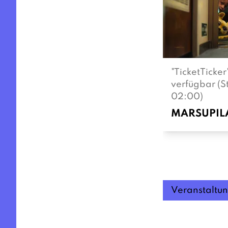
"TicketTicke
verfügbar (St
02:00)
MARSUPIL
Veranstaltu