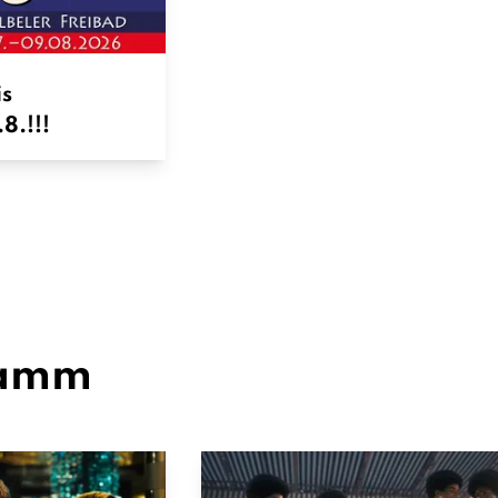
is
8.!!!
ramm