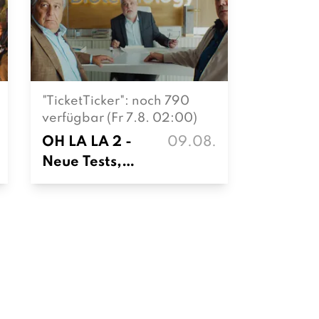
"TicketTicker": noch 790
verfügbar (Fr 7.8. 02:00)
OH LA LA 2 -
09.08.
Neue Tests,
neues Chaos