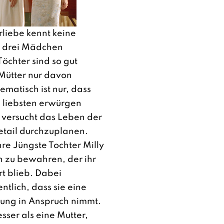
liebe kennt keine
ie drei Mädchen
öchter sind so gut
Mütter nur davon
matisch ist nur, dass
m liebsten erwürgen
versucht das Leben der
Detail durchzuplanen.
hre Jüngste Tochter Milly
 zu bewahren, der ihr
rt blieb. Dabei
ntlich, dass sie eine
lung in Anspruch nimmt.
ser als eine Mutter,