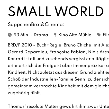
SMALL WORLD
SüppchenBrot&Cinema:
93 Min. - Drama
Kino Alte Mühle
Fi
BRD/F 2010 – Buch+Regie: Bruno Chiche, mit Al
Gérard Depardieu, Françoise Fabian, Niels Ares
Konrad ist alt und zusehends vergisst er alltägl
erinnert sich der Freigeist aber immer präziser a
Kindheit. Nicht zuletzt aus diesem Grund zieht e
Schoß der Industriellen-Familie Senn, zu der sic
gemeinsam verbrachte Kindheit mit dem gleich
zugehörig fühlt.
Thomas' resolute Mutter gewährt ihm zwar Unter