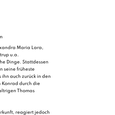
lm
exandra Maria Lara,
trup u.a.
iche Dinge. Stattdessen
n seine früheste
s ihn auch zurück in den
h Konrad durch die
altrigen Thomas
kunft, reagiert jedoch