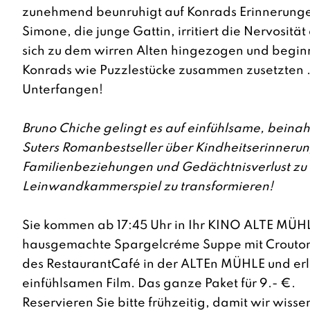
zunehmend beunruhigt auf Konrads Erinnerung
Simone, die junge Gattin, irritiert die Nervosität 
sich zu dem wirren Alten hingezogen und begin
Konrads wie Puzzlestücke zusammen zusetzten 
Unterfangen!
Bruno Chiche gelingt es auf einfühlsame, beinah
Suters Romanbestseller über Kindheitserinnerun
Familienbeziehungen und Gedächtnisverlust zu
Leinwandkammerspiel zu transformieren!
Sie kommen ab 17:45 Uhr in Ihr KINO ALTE MÜH
hausgemachte Spargelcréme Suppe mit Crouton
des RestaurantCafé in der ALTEn MÜHLE und er
einfühlsamen Film. Das ganze Paket für 9.- €.
Reservieren Sie bitte frühzeitig, damit wir wisse