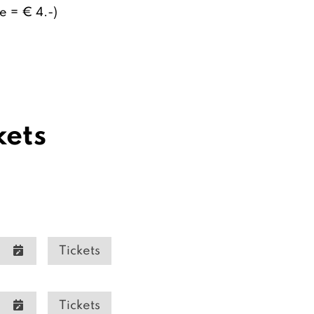
e = € 4.-)
kets
Tickets
Tickets