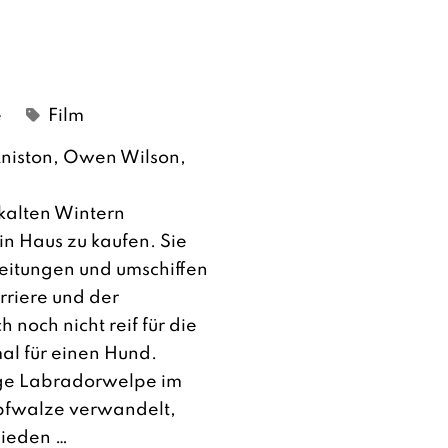
e
Film
Aniston, Owen Wilson,
kalten Wintern
in Haus zu kaufen. Sie
eitungen und umschiffen
rriere und der
 noch nicht reif für die
al für einen Hund.
fige Labradorwelpe im
pfwalze verwandelt,
chieden …