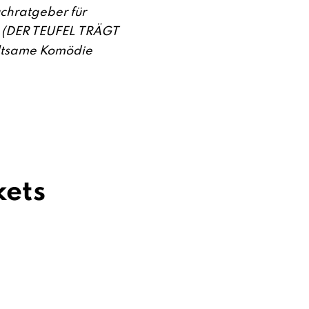
chratgeber für
l (DER TEUFEL TRÄGT
altsame Komödie
kets