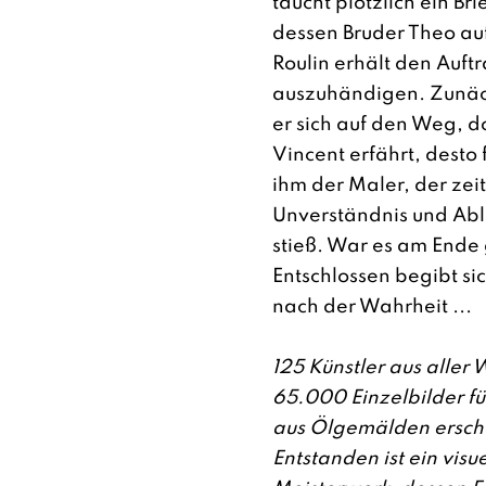
taucht plötzlich ein Bri
dessen Bruder Theo au
Roulin erhält den Auftr
auszuhändigen. Zunäc
er sich auf den Weg, d
Vincent erfährt, desto 
ihm der Maler, der zei
Unverständnis und Ab
stieß. War es am Ende
Entschlossen begibt si
nach der Wahrheit ...
125 Künstler aus aller 
65.000 Einzelbilder fü
aus Ölgemälden erscha
Entstanden ist ein vis