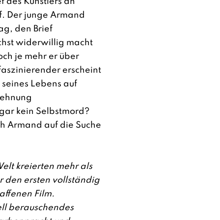
ef des Künstlers an
f. Der junge Armand
ag, den Brief
hst widerwillig macht
och je mehr er über
faszinierender erscheint
t seines Lebens auf
lehnung
 gar kein Selbstmord?
ch Armand auf die Suche
Welt kreierten mehr als
r den ersten vollständig
ffenen Film.
uell berauschendes