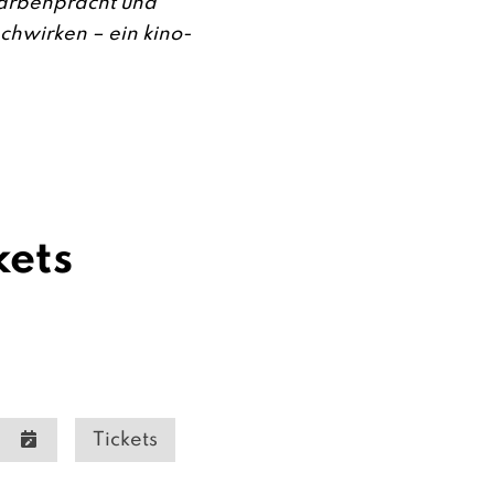
Farbenpracht und
chwirken – ein kino-
kets
Tickets