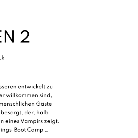
EN 2
ck
esseren entwickelt zu
er willkommen sind,
 menschlichen Gäste
 besorgt, der, halb
n eines Vampirs zeigt.
inings-Boot Camp …