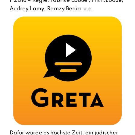
F 2018 – Regie: Fabrice Eboué , mit F.Eboué,
Audrey Lamy, Ramzy Bedia u.a.
Dafür wurde es höchste Zeit: ein jüdischer