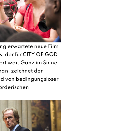
ung erwartete neue Film
s, der für CITY OF GOD
ert war. Ganz im Sinne
man, zeichnet der
Bild von bedingungsloser
örderischen