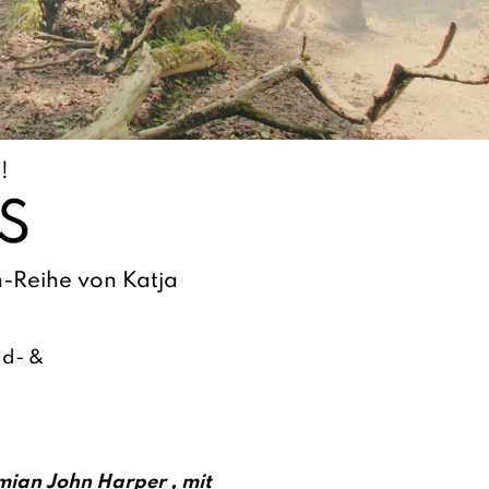
!
S
an-Reihe von Katja
nd- &
ian John Harper , mit