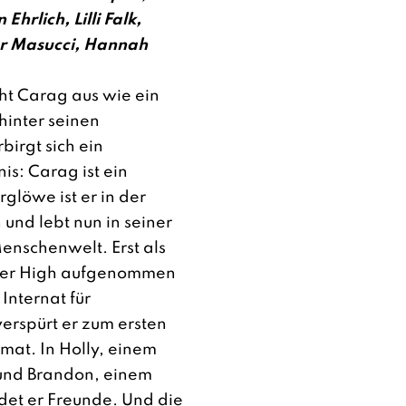
Ehrlich, Lilli Falk,
er Masucci, Hannah
eht Carag aus wie ein
hinter seinen
irgt sich ein
s: Carag ist ein
glöwe ist er in der
und lebt nun in seiner
enschenwelt. Erst als
ter High aufgenommen
Internat für
erspürt er zum ersten
mat. In Holly, einem
und Brandon, einem
ndet er Freunde. Und die