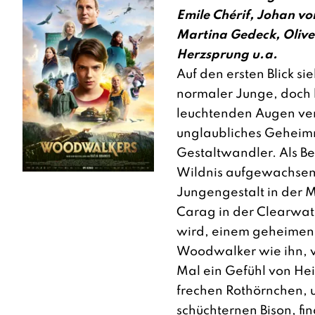
Emile Chérif, Johan von 
Martina Gedeck, Oliv
Herzsprung u.a.
Auf den ersten Blick si
normaler Junge, doch 
leuchtenden Augen verb
unglaubliches Geheimni
Gestaltwandler. Als Ber
Wildnis aufgewachsen 
Jungengestalt in der M
Carag in der Clearwa
wird, einem geheimen 
Woodwalker wie ihn, v
Mal ein Gefühl von Hei
frechen Rothörnchen, 
schüchternen Bison, fi