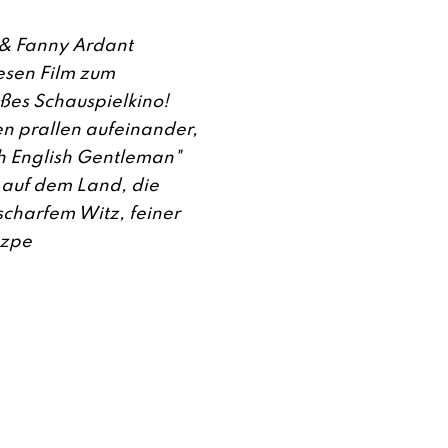
 & Fanny Ardant
esen Film zum
es Schauspielkino!
en prallen aufeinander,
sh English Gentleman"
 auf dem Land, die
charfem Witz, feiner
uzpe