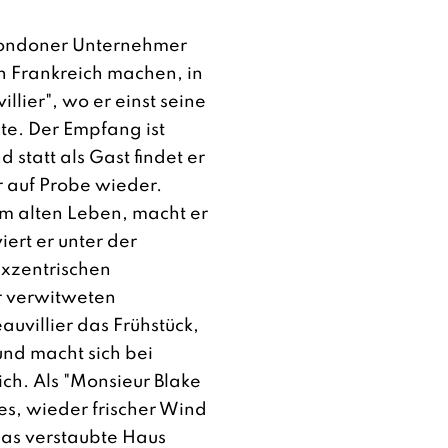
 Londoner Unternehmer
n Frankreich machen, in
lier", wo er einst seine
te. Der Empfang ist
d statt als Gast findet er
er auf Probe wieder.
m alten Leben, macht er
iert er unter der
exzentrischen
r verwitweten
uvillier das Frühstück,
und macht sich bei
ich. Als "Monsieur Blake
 es, wieder frischer Wind
das verstaubte Haus