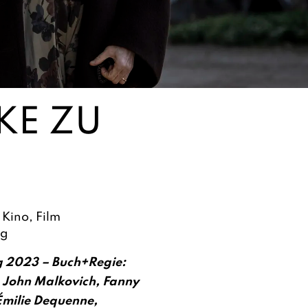
KE ZU
Kino
,
Film
ng
 2023 – Buch+Regie:
t: John Malkovich, Fanny
Émilie Dequenne,