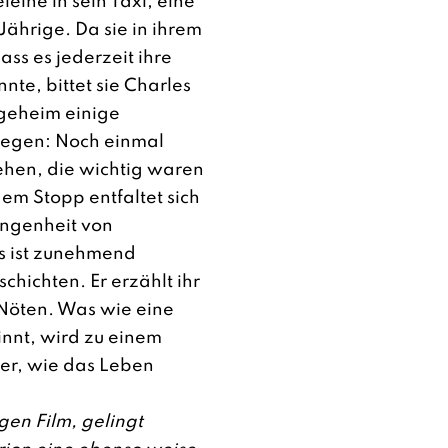
eine in sein Taxi, eine
Jährige. Da sie in ihrem
ass es jederzeit ihre
nnte, bittet sie Charles
geheim einige
legen: Noch einmal
ehen, die wichtig waren
dem Stopp entfaltet sich
angenheit von
s ist zunehmend
schichten. Er erzählt ihr
 Nöten. Was wie eine
innt, wird zu einem
er, wie das Leben
en Film, gelingt