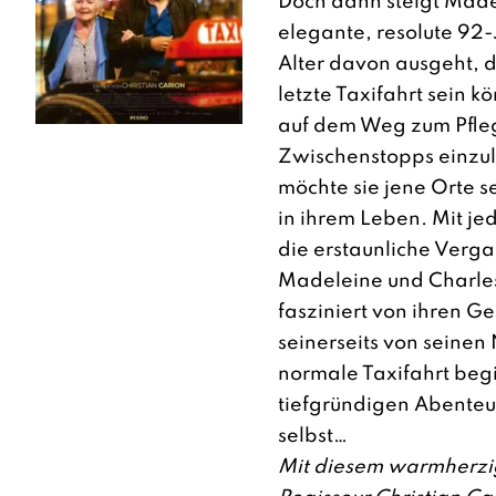
Doch dann steigt Madel
elegante, resolute 92-
Alter davon ausgeht, d
letzte Taxifahrt sein kö
auf dem Weg zum Pfle
Zwischenstopps einzu
möchte sie jene Orte s
in ihrem Leben. Mit je
die erstaunliche Verg
Madeleine und Charle
fasziniert von ihren Ge
seinerseits von seinen
normale Taxifahrt beg
tiefgründigen Abenteu
selbst…
Mit diesem warmherzig