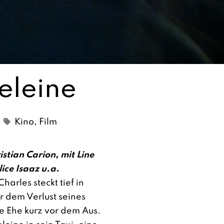
eleine
Kino
,
Film
stian Carion, mit Line
ice Isaaz u.a.
harles steckt tief in
r dem Verlust seines
e Ehe kurz vor dem Aus.