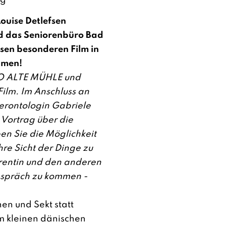
ng
ouise Detlefsen
d das Seniorenbüro Bad
esen besonderen Film in
hmen!
NO ALTE MÜHLE und
Film. Im Anschluss an
erontologin Gabriele
 Vortrag über die
n Sie die Möglichkeit
Ihre Sicht der Dinge zu
erentin und den anderen
spräch zu kommen -
en und Sekt statt
m kleinen dänischen