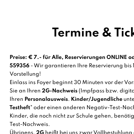
Termine & Tic
Preise:
€ 7.- für Alle, Reservierungen ONLINE od
559356
- Wir garantieren Ihre Reservierung bis 
Vorstellung!
Einlass ins Foyer beginnt 30 Minuten vor der Vor
Sie an Ihren
2G-Nachweis
(Impfpass bzw. digita
Ihren
Personalausweis
.
Kinder/Jugendliche
unte
Testheft
" oder einen anderen Negativ-Test-Nachw
Kinder, die noch nicht zur Schule gehen, benöti
Test-Nachweis.
Übrigens,
2G
heißt bei uns zwar Vollbestuhlung