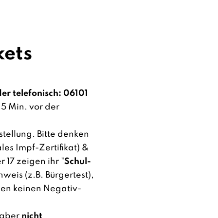
kets
er telefonisch: 06101
15 Min. vor der
stellung. Bitte denken
les Impf-Zertifikat) &
r 17 zeigen ihr "
Schul-
eis (z.B. Bürgertest),
gen keinen Negativ-
 aber
nicht