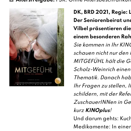
Altersfreigabe:
FSK: Ohne Altersbeschränku
DK, BRD 2021, Regie: L
Der Seniorenbeirat un
Vilbel präsentieren di
einem besonderen Ra
Sie kommen in Ihr KI
schauen nicht nur den 
MITGEFÜHL hält die G
Scholz-Weinrich einen
Thematik. Danach habe
Ihr Fragen zu stellen, 
schildern, mit der Ref
ZuschauerINNen in Ge
kurz
KINOplus
!
Und darum gehts: Kuch
Medikamente: In eine