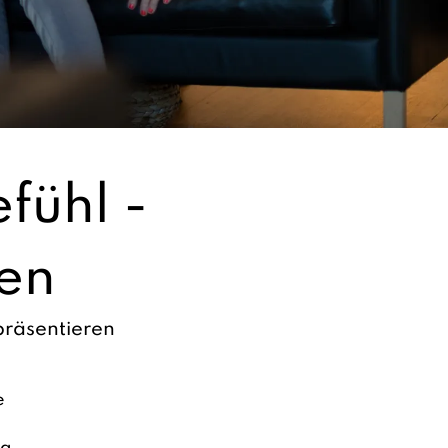
fühl -
ken
präsentieren
e