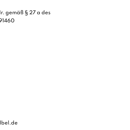
Nr. gemäß § 27 a des
591460
lbel.de