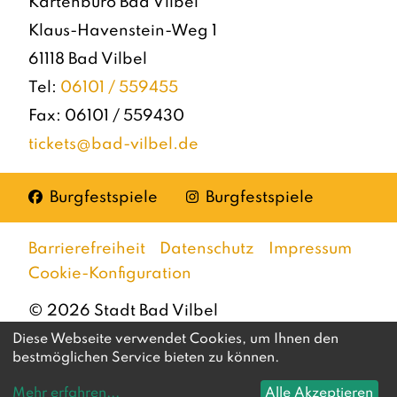
Kartenbüro Bad Vilbel
Klaus-Havenstein-Weg 1
61118 Bad Vilbel
Tel:
06101 / 559455
Fax: 06101 / 559430
tickets@bad-vilbel.de
Facebook
Instagram
Burgfestspiele
Burgfestspiele
Barrierefreiheit
Datenschutz
Impressum
Cookie-Konfiguration
©
2026
Stadt Bad Vilbel
Diese Webseite verwendet Cookies, um Ihnen den
bestmöglichen Service bieten zu können.
Mehr erfahren
...
Alle Akzeptieren