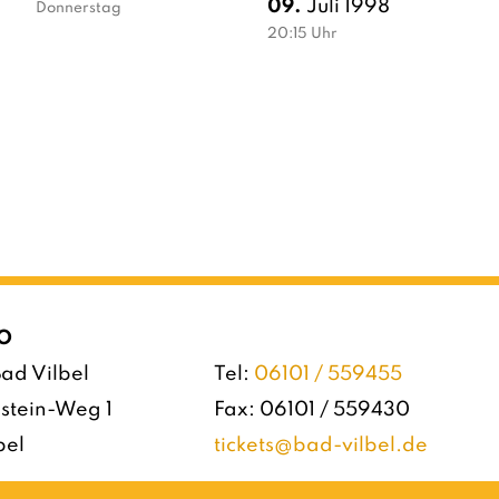
09.
Juli 1998
Donnerstag
20:15
Uhr
O
ad Vilbel
Tel:
06101 / 559455
stein-Weg 1
Fax: 06101 / 559430
bel
tickets@bad-vilbel.de