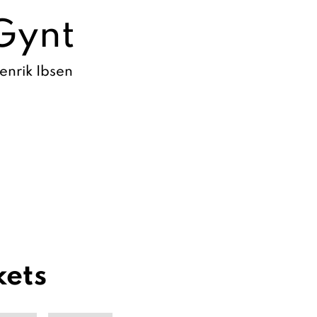
Gynt
enrik Ibsen
kets