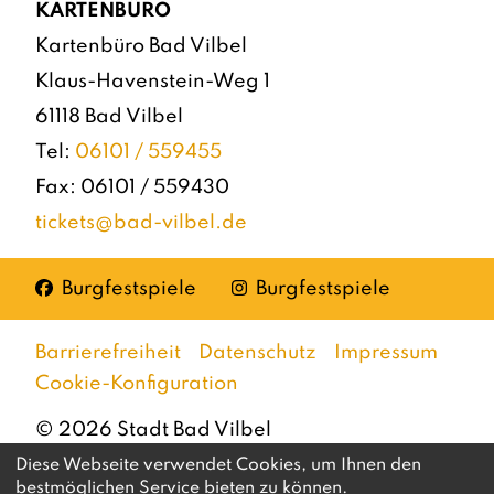
KARTENBÜRO
Kartenbüro Bad Vilbel
Klaus-Havenstein-Weg 1
61118 Bad Vilbel
Tel:
06101 / 559455
Fax: 06101 / 559430
tickets@bad-vilbel.de
Facebook
Instagram
Burgfestspiele
Burgfestspiele
Barrierefreiheit
Datenschutz
Impressum
Cookie-Konfiguration
©
2026
Stadt Bad Vilbel
Diese Webseite verwendet Cookies, um Ihnen den
bestmöglichen Service bieten zu können.