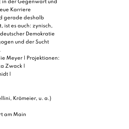
z in der Gegenwart und
neue Karriere
und gerade deshalb
, ist es auch: zynisch,
 deutscher Demokratie
ogen und der Sucht
.
ie Meyer | Projektionen:
ka Zwack |
idt |
lini, Krömeier, u. a.)
urt am Main