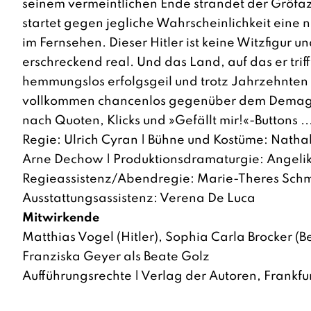
seinem vermeintlichen Ende strandet der Gröfa
startet gegen jegliche Wahrscheinlichkeit eine 
im Fernsehen. Dieser Hitler ist keine Witzfigur 
erschreckend real. Und das Land, auf das er trifft
hemmungslos erfolgsgeil und trotz Jahrzehnten
vollkommen chancenlos gegenüber dem Demag
nach Quoten, Klicks und »Gefällt mir!«-Buttons ..
Regie: Ulrich Cyran | Bühne und Kostüme: Nathal
Arne Dechow | Produktionsdramaturgie: Angeli
Regieassistenz/Abendregie: Marie-Theres Schm
Ausstattungsassistenz: Verena De Luca
Mitwirkende
Matthias Vogel (Hitler), Sophia Carla Brocker (Bel
Franziska Geyer als Beate Golz
Aufführungsrechte | Verlag der Autoren, Frankf