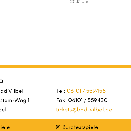
20:15
Uhr
O
ad Vilbel
Tel:
06101 / 559455
stein-Weg 1
Fax: 06101 / 559430
bel
tickets@bad-vilbel.de
Instagram
iele
Burgfestspiele