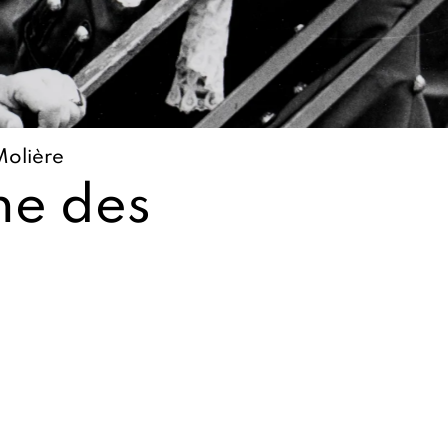
Molière
he des