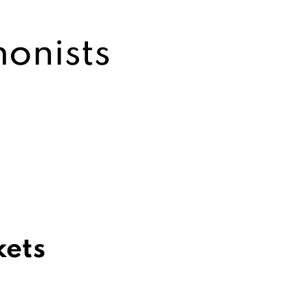
onists
kets