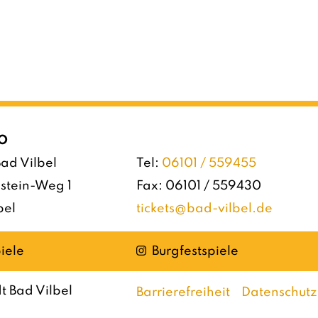
O
ad Vilbel
Tel:
06101 / 559455
stein-Weg 1
Fax: 06101 / 559430
bel
tickets@bad-vilbel.de
Instagram
iele
Burgfestspiele
t Bad Vilbel
Barrierefreiheit
Datenschutz