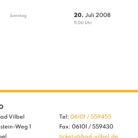
20.
Juli 2008
Sonntag
11:00
Uhr
O
ad Vilbel
Tel:
06101 / 559455
stein-Weg 1
Fax: 06101 / 559430
bel
tickets@bad-vilbel.de