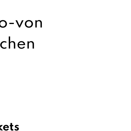
o-von
schen
kets