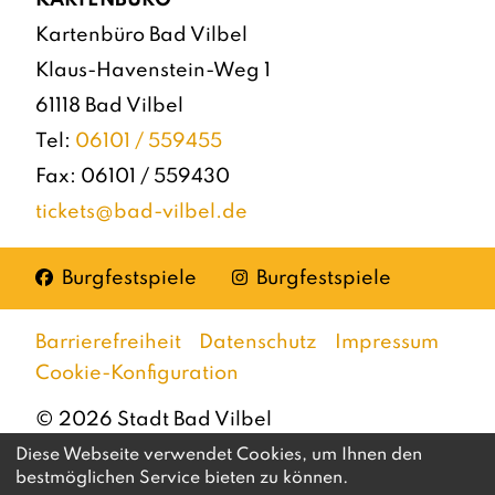
Kartenbüro Bad Vilbel
Klaus-Havenstein-Weg 1
61118 Bad Vilbel
Tel:
06101 / 559455
Fax: 06101 / 559430
tickets@bad-vilbel.de
Facebook
Instagram
Burgfestspiele
Burgfestspiele
Barrierefreiheit
Datenschutz
Impressum
Cookie-Konfiguration
©
2026
Stadt Bad Vilbel
Diese Webseite verwendet Cookies, um Ihnen den
bestmöglichen Service bieten zu können.