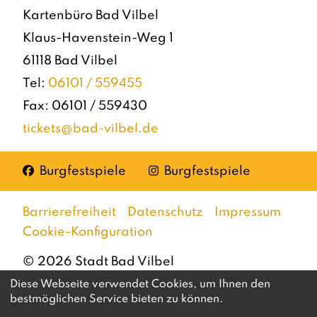
Kartenbüro Bad Vilbel
Klaus-Havenstein-Weg 1
61118 Bad Vilbel
Tel:
06101 / 559455
Fax: 06101 / 559430
tickets@bad-vilbel.de
Facebook
Instagram
Burgfestspiele
Burgfestspiele
Barrierefreiheit
Datenschutz
Impressum
Cookie-Konfiguration
©
2026
Stadt Bad Vilbel
Diese Webseite verwendet Cookies, um Ihnen den
bestmöglichen Service bieten zu können.