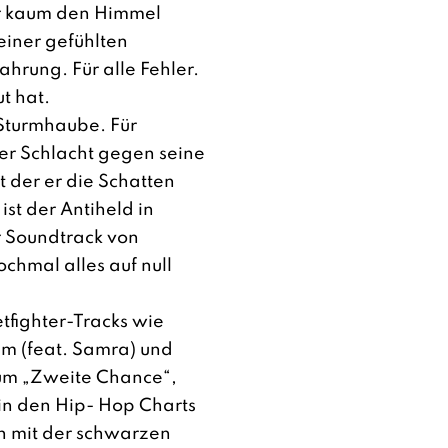
er kaum den Himmel
einer gefühlten
ahrung. Für alle Fehler.
ut hat.
 Sturmhaube. Für
er Schlacht gegen seine
t der er die Schatten
st der Antiheld in
r Soundtrack von
hmal alles auf null
tfighter-Tracks wie
ium (feat. Samra) und
bum „Zweite Chance“,
in den Hip- Hop Charts
nn mit der schwarzen