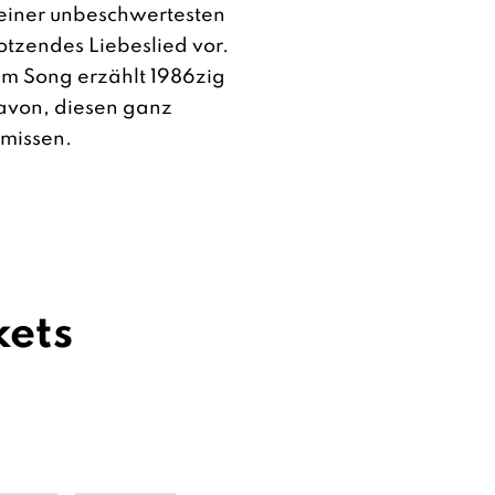
seiner unbeschwertesten
rotzendes Liebeslied vor.
 dem Song erzählt 1986zig
davon, diesen ganz
missen.
kets