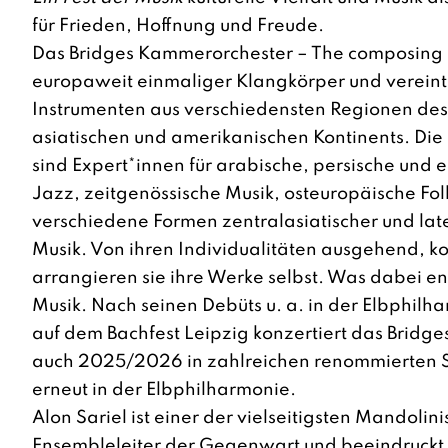
für Frieden, Hoffnung und Freude.
Das
Bridges Kammerorchester – The composing 
europaweit einmaliger Klangkörper und vereint 
Instrumenten aus verschiedensten Regionen des
asiatischen und amerikanischen Kontinents. Die
sind Expert*innen für arabische, persische und e
Jazz, zeitgenössische Musik, osteuropäische Fo
verschiedene Formen zentralasiatischer und la
Musik. Von ihren Individualitäten ausgehend, 
arrangieren sie ihre Werke selbst. Was dabei ents
Musik. Nach seinen Debüts u. a. in der Elbphi
auf dem Bachfest Leipzig konzertiert das Brid
auch 2025/2026 in zahlreichen renommierten Sp
erneut in der Elbphilharmonie.
Alon Sariel
ist einer der vielseitigsten Mandolin
Ensembleleiter der Gegenwart und beeindruckt