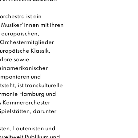
orchestra
ist ein
Musiker*innen mit ihren
 europäischen,
 Orchestermitglieder
uropäische Klassik,
lklore sowie
teinamerikanischer
komponieren und
teht, ist transkulturelle
lharmonie Hamburg und
ges Kammerorchester
ielstätten, darunter
isten, Lautenisten und
 weltweit Publikum und