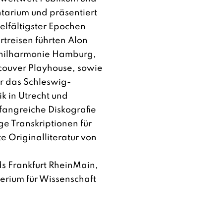
ntarium und präsentiert
elfältigster Epochen
treisen führten Alon
bphilharmonie Hamburg,
ouver Playhouse, sowie
er das Schleswig-
ik in Utrecht und
fangreiche Diskografie
ge Transkriptionen für
 Originalliteratur von
ds Frankfurt RheinMain
,
terium für Wissenschaft