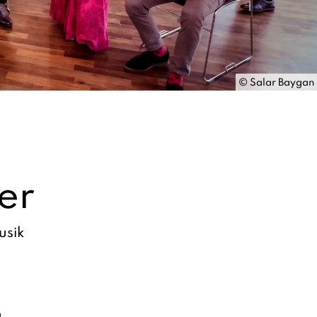
©
Salar Baygan
er
usik
g