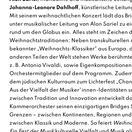
Johanna-Leonore Dahlhoff
, künstlerische Leitun
Mit seinem weihnachtlichen Konzert lädt das
Br
unter musikalischer Leitung von
Alon Sariel
zu ei
rund um den Globus ein. Alles steht im Zeichen d
Weihnachtstraditionen: Neben transkulturellen
bekannter „Weihnachts-Klassiker“ aus Europa, 
anderen Teilen der Welt stehen Werke berühmt
z. B. Antonio Vivaldi, sowie Eigenkompositionen
Orchestermitglieder auf dem Programm. Zudem
dem jüdischen Kulturraum zum Lichterfest „Cha
Aus der Vielfalt der Musiker*innen-Identitäten
zwischen Tradition und Innovation entwickelt d
Kammerorchester seinen einzigartigen Bridges
Grenzen – zwischen Kontinenten, Regionen und
zwischen Klassik und Moderne. So feiert
Weihnac
Ein Fest der Musik
kulturelle Vielfalt und Musik al