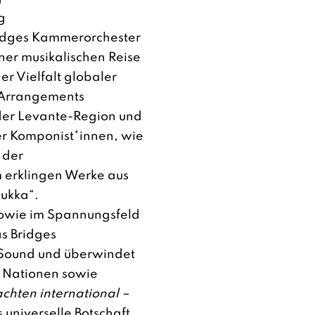
g
idges Kammerorchester
ner musikalischen Reise
er Vielfalt globaler
 Arrangements
der Levante-Region und
er Komponist*innen, wie
 der
 erklingen Werke aus
nukka“.
 sowie im Spannungsfeld
as Bridges
 Sound und überwindet
 Nationen sowie
hten international –
s universelle Botschaft