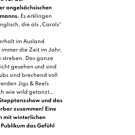
er angelsächsischen
smanns.
Es erklingen
glisch, die als „Carols“
erhalt im Ausland
immer die Zeit im Jahr,
e streben. Das ganze
nicht gesehen und sind
ubs sind brechend voll
werden Jigs & Reels
ch wie wild getanzt…
e Stepptanzshow und das
derbar zusammen! Eine
n mit winterlichen
 Publikum das Gefühl