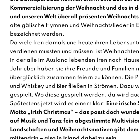
Kommerzialisierung der Weihnacht und des in d
und unseren Welt überall prä­senten Weihnacht
alte gälische Hymnen und Weihnachtslieder in En
bezeichnet werden.
Da viele Iren damals und heute ihren Lebensunt
verdienen mussten und müssen, ist Weihnachten 
in der alle im Ausland lebenden Iren nach Haus
Jahr über haben sie ihre Freunde und Familien 
überglücklich zusammen feiern zu können. Die P
und Whiskey und Bier fließen in Strömen. Dazu 
gespielt. Wo diese gespielt werden, da wird au
Spätestens jetzt wird es einem klar:
Eine irisch
Motto „Irish Christmas“ – das passt doch wun
auf Musik und Tanz fein abgestimmte Multivisio
Landschaften und Weihnachtsmotiven gibt dem
mitten­drin – also in Irland dabei zu sein.