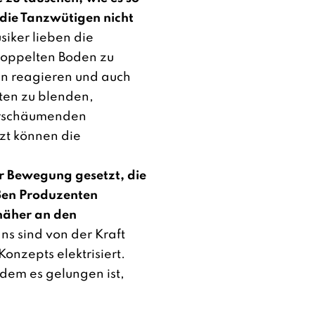
 die Tanzwütigen nicht
iker lieben die
doppelten Boden zu
an reagieren und auch
kten zu blenden,
erschäumenden
tzt können die
r Bewegung gesetzt, die
oßen Produzenten
 näher an den
s sind von der Kraft
onzepts elektrisiert.
 dem es gelungen ist,