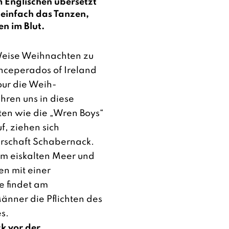
m Englischen übersetzt
n einfach das Tanzen,
en im Blut.
Weise Weihnachten zu
nceperados of Ire­land
Tour die Weih­
hren uns in diese
üten wie die „Wren Boys“
f, ziehen sich
rschaft Schabernack.
m eiskalten Meer und
en mit einer
e findet am
nner die Pflich­ten des
s.
k vor der