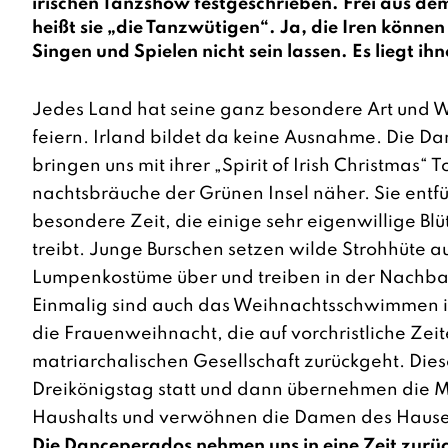
irischen Tanzshow festgeschrieben. Frei aus de
heißt sie „die Tanzwütigen“. Ja, die Iren könne
Singen und Spielen nicht sein lassen. Es liegt ihn
Jedes Land hat seine ganz besondere Art und 
feiern. Irland bildet da keine Ausnahme. Die Da
bringen uns mit ihrer „Spirit of Irish Christmas“ 
nachtsbräuche der Grünen Insel näher. Sie entfü
besondere Zeit, die einige sehr eigenwillige Bl
treibt. Junge Burschen setzen wilde Strohhüte au
Lumpenkostüme über und treiben in der Nachba
Einmalig sind auch das Weihnachtsschwimmen i
die Frauenweihnacht, die auf vorchristliche Zeit
matriarchalischen Gesellschaft zurückgeht. Dies
Dreikönigstag statt und dann übernehmen die Mä
Haushalts und verwöhnen die Damen des Hause
Die Danceperados nehmen uns in eine Zeit zurüc