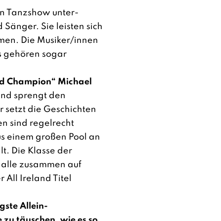
n Tanzshow unter­
 Sänger. Sie leisten sich
hmen. Die Musi­ker/innen
Es gehören sogar
rld Champion“ Michael
 und sprengt den
 setzt die Geschichten
n sind regelrecht
us einem großen Pool an
t. Die Klasse der
 alle zusammen auf
ll Ireland Titel
gste Allein­
 zu täuschen, wie es so