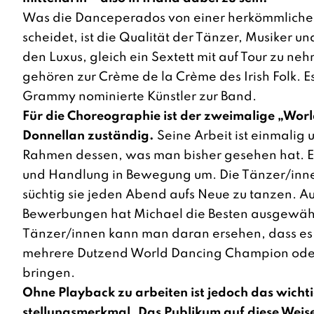
Was die Danceperados von einer herkömmliche
scheidet, ist die Qualität der Tänzer, Musiker und
den Luxus, gleich ein Sextett mit auf Tour zu ne
gehören zur Crème de la Crème des Irish Folk. 
Grammy nominierte Künstler zur Band.
Für die Choreographie ist der zweimalige „Wo
Donnellan zuständig.
Seine Arbeit ist einmalig
Rahmen dessen, was man bisher gesehen hat. Er
und Handlung in Bewegung um. Die Tänzer/inne
süchtig sie jeden Abend aufs Neue zu tanzen. A
Bewerbungen hat Michael die Besten ausge­wähl
Tänzer/innen kann man daran ersehen, dass es
mehrere Dutzend World Dancing Champion oder A
bringen.
Ohne Playback zu arbeiten ist jedoch das wichti
stellungsmerkmal. Das Publikum auf diese Weise