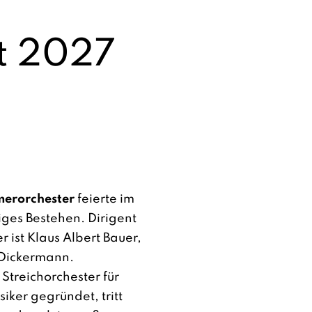
t 2027
merorchester
feierte im
ges Bestehen. Dirigent
er
ist Klaus Albert Bauer,
 Dickermann.
 Streichorchester für
iker gegründet, tritt