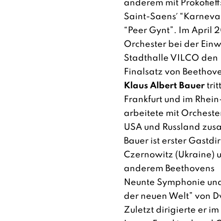
anderem mit Prokofieff
Saint-Saens´ “Karneval
“Peer Gynt”. Im April 
Orchester bei der Einw
Stadthalle VILCO den
Finalsatz von Beethov
Klaus Albert Bauer
trit
Frankfurt und im Rhei
arbeitete mit Orcheste
USA und Russland zus
Bauer ist erster Gastd
Czernowitz (Ukraine) u
anderem Beethovens
Neunte Symphonie und
der neuen Welt” von D
Zuletzt dirigierte er 