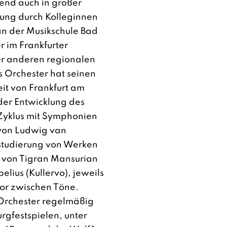
end auch in großer
kung durch Kolleginnen
an der Musikschule Bad
r im Frankfurter
r anderen regionalen
s Orchester hat seinen
eit von Frankfurt am
der Entwicklung des
Zyklus mit Symphonien
von Ludwig van
studierung von Werken
r von Tigran Mansurian
lius (Kullervo), jeweils
r zwischen Töne.
 Orchester regelmäßig
urgfestspielen, unter