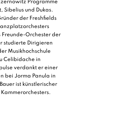
Czernowitz Programme
, Sibelius und Dukas.
Gründer der Freshfields
nanzplatzorchesters
as Freunde-Orchester der
r studierte Dirigieren
der Musikhochschule
iu Celibidache in
ulse verdankt er einer
en bei Jorma Panula in
Bauer ist künstlerischer
er Kammerorchesters.