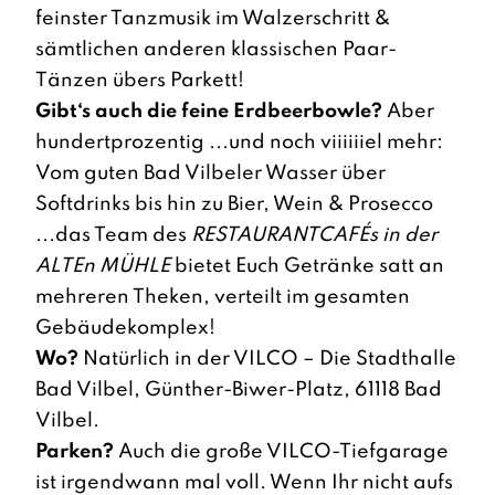
feinster Tanzmusik im Walzerschritt &
sämtlichen anderen klassischen Paar-
Tänzen übers Parkett!
Gibt‘s auch die feine Erdbeerbowle?
Aber
hundertprozentig ...und noch viiiiiiel mehr:
Vom guten Bad Vilbeler Wasser über
Softdrinks bis hin zu Bier, Wein & Prosecco
...das Team des
RESTAURANTCAFÉs in der
ALTEn MÜHLE
bietet Euch Getränke satt an
mehreren Theken, verteilt im gesamten
Gebäudekomplex!
Wo?
Natürlich in der VILCO – Die Stadthalle
Bad Vilbel, Günther-Biwer-Platz, 61118 Bad
Vilbel.
Parken?
Auch die große VILCO-Tiefgarage
ist irgendwann mal voll. Wenn Ihr nicht aufs