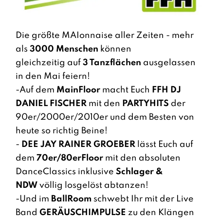
Die größte MAIonnaise aller Zeiten - mehr
als
3000 Menschen
können
gleichzeitig auf
3 Tanzflächen
ausgelassen
in den Mai feiern!
-Auf dem
MainFloor
macht Euch
FFH DJ
DANIEL FISCHER
mit den
PARTYHITS
der
90er/2000er/2010er und dem Besten von
heute so richtig Beine!
-
DEE JAY RAINER GROEBER
lässt Euch auf
dem
70er/80erFloor
mit den absoluten
DanceClassics inklusive
Schlager &
NDW
völlig losgelöst abtanzen!
-Und im
BallRoom
schwebt Ihr mit der Live
Band
GERÄUSCHIMPULSE
zu den Klängen