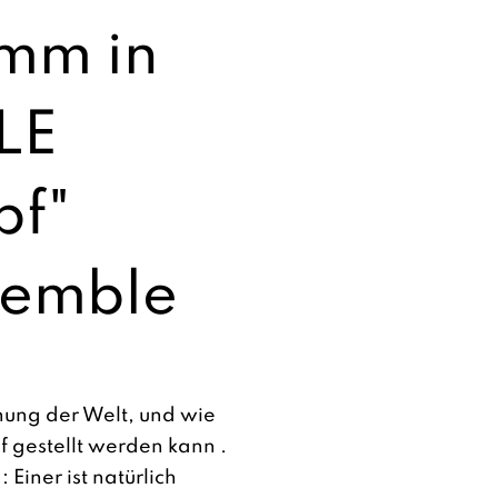
mm in
LE
pf"
semble
nung der Welt, und wie
f gestellt werden kann .
 Einer ist natürlich