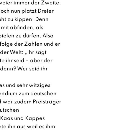
weier immer der Zweite.
Doch nun platzt Dreier
oht zu kippen. Denn
amit abfinden, als
pielen zu dürfen. Also
nfolge der Zahlen und er
der Welt: „Ihr sagt
e ihr seid – aber der
 denn? Wer seid ihr
es und sehr witziges
pendium zum deutschen
d war zudem Preisträger
utschen
„Kaas und Kappes
te ihn aus weil es ihm