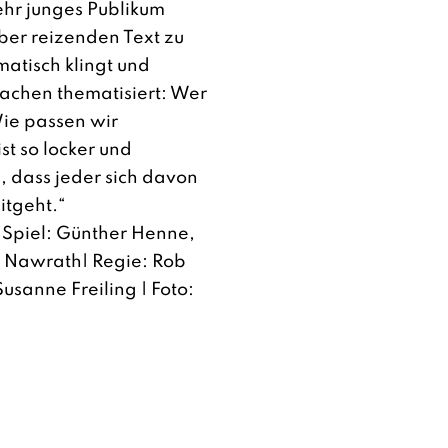
sehr junges Publikum
ber reizenden Text zu
atisch klingt und
Sachen thematisiert: Wer
Wie passen wir
st so locker und
, dass jeder sich davon
itgeht.“
 Spiel: Günther Henne,
a Nawrath| Regie: Rob
usanne Freiling | Foto: