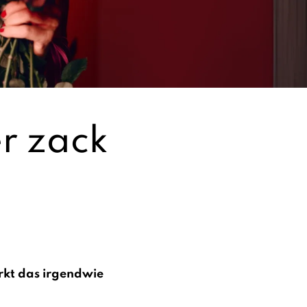
r zack
rkt das irgendwie