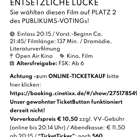
ENTSETZLICHE LÜCKE
Sie wählten diesen Film auf PLATZ 2
des PUBLIKUMS-VOTINGs!
Einlass 20:15 / Vorst.-Beginn Ca.
21:45/ Filmlänge: 137 Min. / Dramödie,
Literaturverfilmung
Open Air Kino
Kino
,
Film
Altersfreigabe:
FSK: Ab 6
Achtung -z
um
ONLINE-TICKETKAUF
bitte
hier klicken:
https://booking.cinetixx.de/#/show/2751785
Unser gewohnter TicketButton funktioniert
derzeit nicht!
Vorverkaufspreis € 10,50
zzgl. VV-Gebühr
(online bis 20:14 Uhr) / Abendkasse: € 11,50
ab 20:15 /
“TicketTicker”
: noch
560