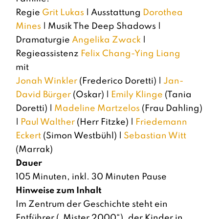
Regie
Grit Lukas
| Ausstattung
Dorothea
Mines
| Musik The Deep Shadows |
Dramaturgie
Angelika Zwack
|
Regieassistenz
Felix Chang-Ying Liang
mit
Jonah Winkler
(Frederico Doretti) |
Jan-
David Bürger
(Oskar) |
Emily Klinge
(Tania
Doretti) |
Madeline Martzelos
(Frau Dahling)
|
Paul Walther
(Herr Fitzke) |
Friedemann
Eckert
(Simon Westbühl) |
Sebastian Witt
(Marrak)
Dauer
105 Minuten, inkl. 30 Minuten Pause
Hinweise zum Inhalt
Im Zentrum der Geschichte steht ein
Entführer („Mister 2000“), der Kinder in