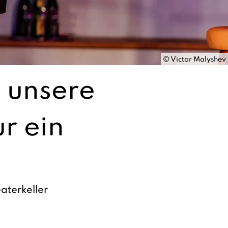
©
Victor Malyshev
unsere
ur ein
aterkeller