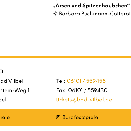
„Arsen und Spitzenhäubchen“ 
© Barbara Buchmann-Cotterot
O
ad Vilbel
Tel:
06101 / 559455
stein-Weg 1
Fax: 06101 / 559430
bel
tickets@bad-vilbel.de
Instagram
iele
Burgfestspiele