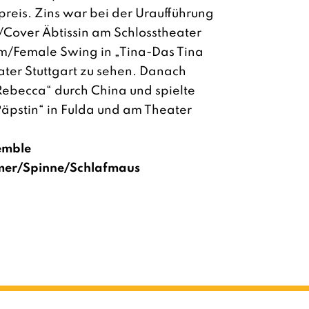
eis. Zins war bei der Uraufführung
/Cover Äbtissin am Schlosstheater
m/Female Swing in „Tina-Das Tina
ater Stuttgart zu sehen. Danach
„Rebecca“ durch China und spielte
Päpstin“ in Fulda und am Theater
emble
mer/Spinne/Schlafmaus